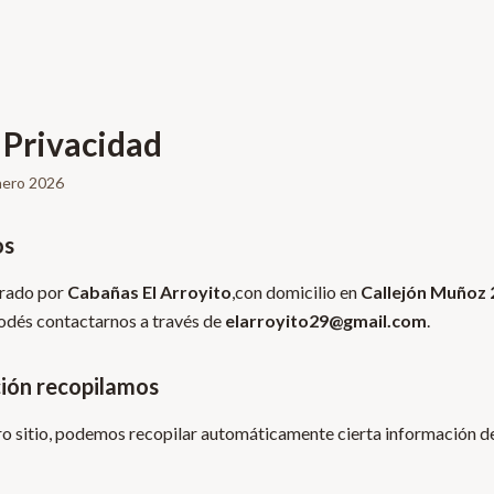
e Privacidad
Enero 2026
os
erado por
Cabañas El Arroyito
,
con domicilio en
Callejón Muñoz 2
odés contactarnos a través de
elarroyito29@gmail.com
.
ión recopilamos
ro sitio, podemos recopilar automáticamente cierta información d