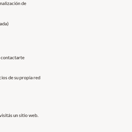
onalización de
gada)
a contactarte
cios de su propia red
isitás un sitio web.