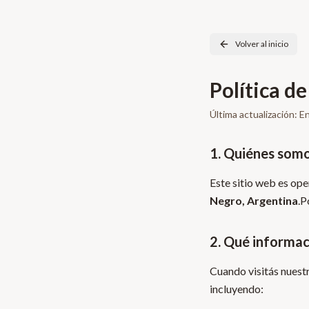
Volver al inicio
Política d
Última actualización: 
1. Quiénes som
Este sitio web es op
Negro, Argentina
.
P
2. Qué informac
Cuando visitás nuest
incluyendo: